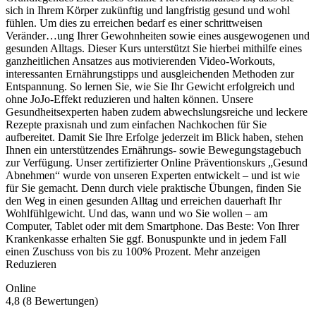
sich in Ihrem Körper zukünftig und langfristig gesund und wohl
fühlen. Um dies zu erreichen bedarf es einer schrittweisen
Veränder
…
ung Ihrer Gewohnheiten sowie eines ausgewogenen und
gesunden Alltags. Dieser Kurs unterstützt Sie hierbei mithilfe eines
ganzheitlichen Ansatzes aus motivierenden Video-Workouts,
interessanten Ernährungstipps und ausgleichenden Methoden zur
Entspannung. So lernen Sie, wie Sie Ihr Gewicht erfolgreich und
ohne JoJo-Effekt reduzieren und halten können. Unsere
Gesundheitsexperten haben zudem abwechslungsreiche und leckere
Rezepte praxisnah und zum einfachen Nachkochen für Sie
aufbereitet. Damit Sie Ihre Erfolge jederzeit im Blick haben, stehen
Ihnen ein unterstützendes Ernährungs- sowie Bewegungstagebuch
zur Verfügung. Unser zertifizierter Online Präventionskurs „Gesund
Abnehmen“ wurde von unseren Experten entwickelt – und ist wie
für Sie gemacht. Denn durch viele praktische Übungen, finden Sie
den Weg in einen gesunden Alltag und erreichen dauerhaft Ihr
Wohlfühlgewicht. Und das, wann und wo Sie wollen – am
Computer, Tablet oder mit dem Smartphone. Das Beste: Von Ihrer
Krankenkasse erhalten Sie ggf. Bonuspunkte und in jedem Fall
einen Zuschuss von bis zu 100% Prozent.
Mehr anzeigen
Reduzieren
Online
4,8 (8 Bewertungen)