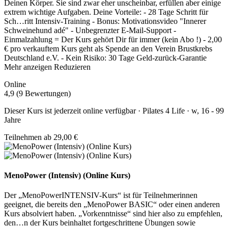
Deinen Körper. Sie sind zwar eher unscheinbar, erfüllen aber einige
extrem wichtige Aufgaben. Deine Vorteile: - 28 Tage Schritt für
Sch
…
ritt Intensiv-Training - Bonus: Motivationsvideo "Innerer
Schweinehund adé" - Unbegrenzter E-Mail-Support -
Einmalzahlung = Der Kurs gehört Dir für immer (kein Abo !) - 2,00
€ pro verkauftem Kurs geht als Spende an den Verein Brustkrebs
Deutschland e.V. - Kein Risiko: 30 Tage Geld-zurück-Garantie
Mehr anzeigen
Reduzieren
Online
4,9 (9 Bewertungen)
Dieser Kurs ist jederzeit online verfügbar · Pilates 4 Life · w, 16 - 99
Jahre
Teilnehmen ab 29,00 €
MenoPower (Intensiv) (Online Kurs)
Der „MenoPowerINTENSIV-Kurs“ ist für Teilnehmerinnen
geeignet, die bereits den „MenoPower BASIC“ oder einen anderen
Kurs absolviert haben. „Vorkenntnisse“ sind hier also zu empfehlen,
den
…
n der Kurs beinhaltet fortgeschrittene Übungen sowie