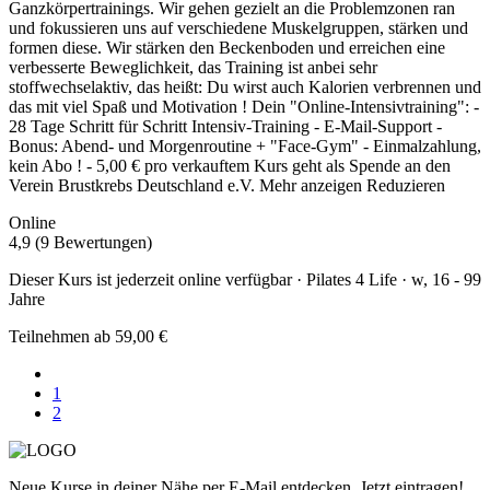
Ganzkörpertrainings. Wir gehen gezielt an die Problemzonen ran
und fokussieren uns auf verschiedene Muskelgruppen, stärken und
formen diese. Wir stärken den Beckenboden und erreichen eine
verbesserte Beweglichkeit, das Training ist anbei sehr
stoffwechselaktiv, das heißt: Du wirst auch Kalorien verbrennen und
das mit viel Spaß und Motivation ! Dein "Online-Intensivtraining": -
28 Tage Schritt für Schritt Intensiv-Training - E-Mail-Support -
Bonus: Abend- und Morgenroutine + "Face-Gym" - Einmalzahlung,
kein Abo ! - 5,00 € pro verkauftem Kurs geht als Spende an den
Verein Brustkrebs Deutschland e.V.
Mehr anzeigen
Reduzieren
Online
4,9 (9 Bewertungen)
Dieser Kurs ist jederzeit online verfügbar · Pilates 4 Life · w, 16 - 99
Jahre
Teilnehmen ab 59,00 €
1
2
Neue Kurse in deiner Nähe per E-Mail entdecken. Jetzt eintragen!