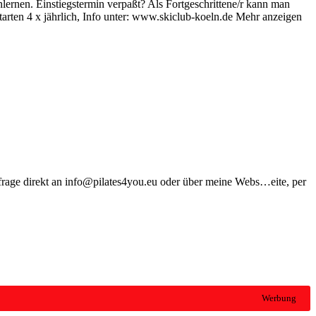
ernen. Einstiegstermin verpaßt? Als Fortgeschrittene/r kann man
tarten 4 x jährlich, Info unter: www.skiclub-koeln.de
Mehr anzeigen
Anfrage direkt an info@pilates4you.eu oder über meine Webs
…
eite, per
Werbung