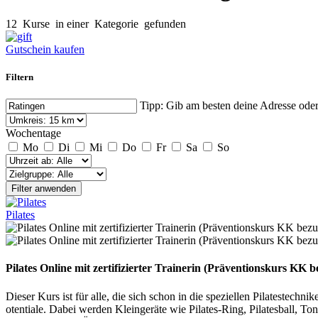
12
Kurse
in einer
Kategorie
gefunden
Gutschein kaufen
Filtern
Tipp: Gib am besten deine Adresse ode
Wochentage
Mo
Di
Mi
Do
Fr
Sa
So
Filter anwenden
Pilates
Pilates Online mit zertifizierter Trainerin (Präventionskurs KK b
Dieser Kurs ist für alle, die sich schon in die speziellen Pilateste
otentiale. Dabei werden Kleingeräte wie Pilates-Ring, Pilatesball, To