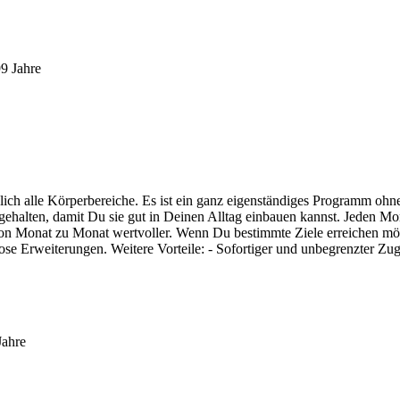
99 Jahre
lich alle Körperbereiche. Es ist ein ganz eigenständiges Programm oh
rz gehalten, damit Du sie gut in Deinen Alltag einbauen kannst. Jede
n Monat zu Monat wertvoller. Wenn Du bestimmte Ziele erreichen möchte
ose Erweiterungen. Weitere Vorteile: - Sofortiger und unbegrenzter Zu
Jahre