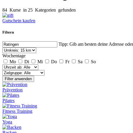
84
Kurse
in 25
Kategorien
gefunden
Gutschein kaufen
Filtern
Tipp: Gib am besten deine Adresse ode
Wochentage
Mo
Di
Mi
Do
Fr
Sa
So
Filter anwenden
Prävention
Pilates
Fitness Training
Yoga
Backen